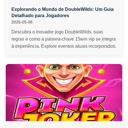
Explorando o Mundo de DoubleWilds: Um Guia
Detalhado para Jogadores
2026-05-08
Descubra o inovador jogo DoubleWilds, suas
regras e como a palavra-chave 15win vip se integra
à experiência. Explore eventos atuais incorporados.