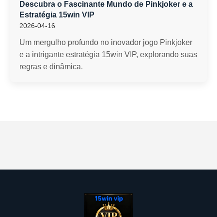
Descubra o Fascinante Mundo de Pinkjoker e a
Estratégia 15win VIP
2026-04-16
Um mergulho profundo no inovador jogo Pinkjoker
e a intrigante estratégia 15win VIP, explorando suas
regras e dinâmica.