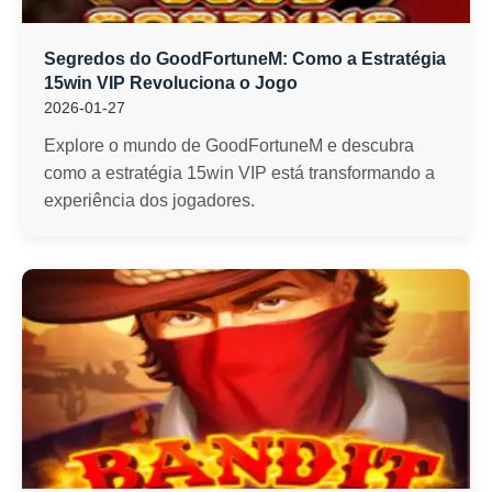
Segredos do GoodFortuneM: Como a Estratégia
15win VIP Revoluciona o Jogo
2026-01-27
Explore o mundo de GoodFortuneM e descubra
como a estratégia 15win VIP está transformando a
experiência dos jogadores.