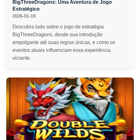
BigThreeDragons: Uma Aventura de Jogo
Estratégico
2026-01-19
Descubra tudo sobre o jogo de estratégia
BigThreeDragons, desde sua introdução
empolgante até suas regras únicas, e como os
eventos atuais influenciam essa experiência
viciante.