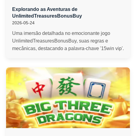
Explorando as Aventuras de
UnlimitedTreasuresBonusBuy
2026-05-24
Uma imersão detalhada no emocionante jogo
UnlimitedTreasuresBonusBuy, suas regras e
mecânicas, destacando a palavra-chave '15win vip'.