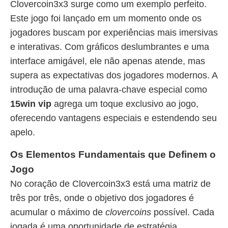
Clovercoin3x3 surge como um exemplo perfeito.
Este jogo foi lançado em um momento onde os
jogadores buscam por experiências mais imersivas
e interativas. Com gráficos deslumbrantes e uma
interface amigável, ele não apenas atende, mas
supera as expectativas dos jogadores modernos. A
introdução de uma palavra-chave especial como
15win vip
agrega um toque exclusivo ao jogo,
oferecendo vantagens especiais e estendendo seu
apelo.
Os Elementos Fundamentais que Definem o
Jogo
No coração de Clovercoin3x3 está uma matriz de
três por três, onde o objetivo dos jogadores é
acumular o máximo de
clovercoins
possível. Cada
jogada é uma oportunidade de estratégia