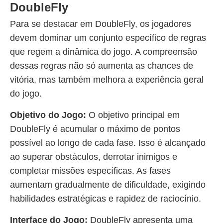
DoubleFly
Para se destacar em DoubleFly, os jogadores
devem dominar um conjunto específico de regras
que regem a dinâmica do jogo. A compreensão
dessas regras não só aumenta as chances de
vitória, mas também melhora a experiência geral
do jogo.
Objetivo do Jogo:
O objetivo principal em
DoubleFly é acumular o máximo de pontos
possível ao longo de cada fase. Isso é alcançado
ao superar obstáculos, derrotar inimigos e
completar missões específicas. As fases
aumentam gradualmente de dificuldade, exigindo
habilidades estratégicas e rapidez de raciocínio.
Interface do Jogo:
DoubleFly apresenta uma