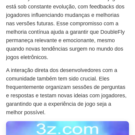
está sob constante evolução, com feedbacks dos
jogadores influenciando mudanças e melhorias
nas versões futuras. Esse compromisso com a
melhoria contínua ajuda a garantir que DoubleFly
permaneça relevante e emocionante, mesmo
quando novas tendências surgem no mundo dos
jogos eletrônicos.
A interação direta dos desenvolvedores com a
comunidade também tem sido crucial. Eles
frequentemente organizam sessões de perguntas
e respostas e testam novas ideias com jogadores,
garantindo que a experiência de jogo seja a
melhor possível.