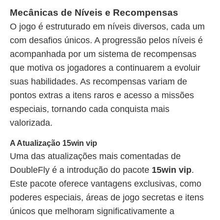
Mecânicas de Níveis e Recompensas
O jogo é estruturado em níveis diversos, cada um
com desafios únicos. A progressão pelos níveis é
acompanhada por um sistema de recompensas
que motiva os jogadores a continuarem a evoluir
suas habilidades. As recompensas variam de
pontos extras a itens raros e acesso a missões
especiais, tornando cada conquista mais
valorizada.
A Atualização 15win vip
Uma das atualizações mais comentadas de
DoubleFly é a introdução do pacote
15win vip
.
Este pacote oferece vantagens exclusivas, como
poderes especiais, áreas de jogo secretas e itens
únicos que melhoram significativamente a