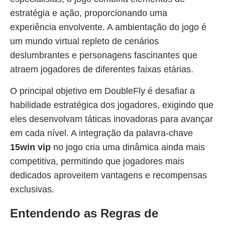
estratégia e ação, proporcionando uma
experiência envolvente. A ambientação do jogo é
um mundo virtual repleto de cenários
deslumbrantes e personagens fascinantes que
atraem jogadores de diferentes faixas etárias.
O principal objetivo em DoubleFly é desafiar a
habilidade estratégica dos jogadores, exigindo que
eles desenvolvam táticas inovadoras para avançar
em cada nível. A integração da palavra-chave
15win vip
no jogo cria uma dinâmica ainda mais
competitiva, permitindo que jogadores mais
dedicados aproveitem vantagens e recompensas
exclusivas.
Entendendo as Regras de