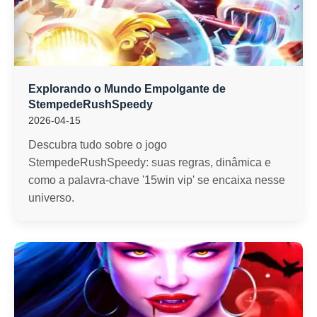
Explorando o Mundo Empolgante de
StempedeRushSpeedy
2026-04-15
Descubra tudo sobre o jogo
StempedeRushSpeedy: suas regras, dinâmica e
como a palavra-chave '15win vip' se encaixa nesse
universo.