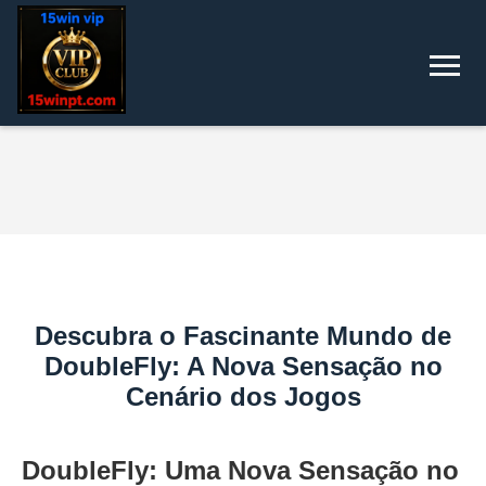
Descubra o Fascinante Mundo de
DoubleFly: A Nova Sensação no
Cenário dos Jogos
DoubleFly: Uma Nova Sensação no