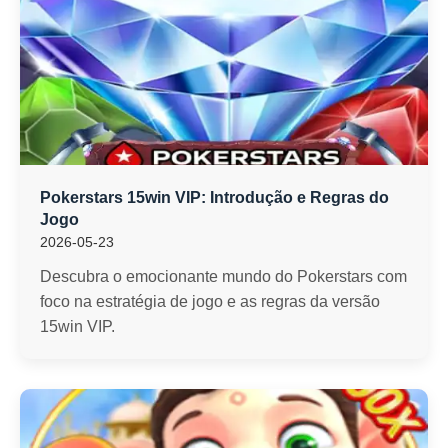
Pokerstars 15win VIP: Introdução e Regras do
Jogo
2026-05-23
Descubra o emocionante mundo do Pokerstars com
foco na estratégia de jogo e as regras da versão
15win VIP.