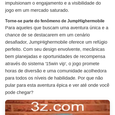
impulsionam o engajamento e a visibilidade do
jogo em um mercado saturado.
Torne-se parte do fenômeno de JumpHighermobile
Para aqueles que buscam uma aventura única e a
chance de se destacarem em um cenário
desafiador, JumpHighermobile oferece um refúgio
perfeito. Com seu design envolvente, mecânicas
bem planejadas e oportunidades de recompensa
através do sistema '15win vip', o jogo promete
horas de diversão e uma comunidade acolhedora
para todos os níveis de habilidade. Por que não
pular para esta aventura épica e ver até onde você
pode chegar?