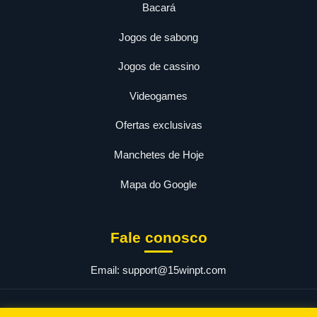
Bacará
Jogos de sabong
Jogos de cassino
Videogames
Ofertas exclusivas
Manchetes de Hoje
Mapa do Google
Fale conosco
Email:
support@15winpt.com
© 2026 15win vip. Todos os direitos reservados.