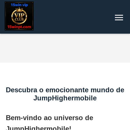
Descubra o emocionante mundo de
JumpHighermobile
Bem-vindo ao universo de
JumpHighermobile!