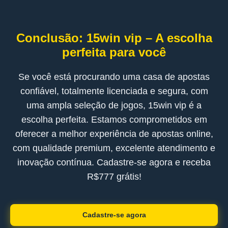
Conclusão: 15win vip – A escolha
perfeita para você
Se você está procurando uma casa de apostas
confiável, totalmente licenciada e segura, com
uma ampla seleção de jogos, 15win vip é a
escolha perfeita. Estamos comprometidos em
oferecer a melhor experiência de apostas online,
com qualidade premium, excelente atendimento e
inovação contínua. Cadastre-se agora e receba
R$777 grátis!
Cadastre-se agora