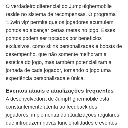
O verdadeiro diferencial do JumpHighermobile
reside no sistema de recompensas. O programa
'15win vip' permite que os jogadores acumulem
pontos ao alcançar certas metas no jogo. Esses
pontos podem ser trocados por benefícios
exclusivos, como skins personalizadas e boosts de
desempenho, que não somente melhoram a
estética do jogo, mas também potencializam a
jornada de cada jogador, tornando o jogo uma
experiência personalizada e única.
Eventos atuais e atualizações frequentes
A desenvolvedora de JumpHighermobile está
constantemente atenta ao feedback dos
jogadores, implementando atualizações regulares
que introduzem novas funcionalidades e eventos