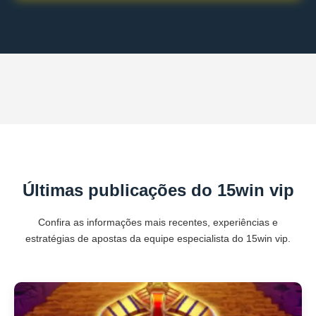
Últimas publicações do 15win vip
Confira as informações mais recentes, experiências e
estratégias de apostas da equipe especialista do 15win vip.