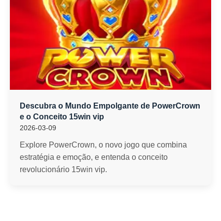
Descubra o Mundo Empolgante de PowerCrown
e o Conceito 15win vip
2026-03-09
Explore PowerCrown, o novo jogo que combina
estratégia e emoção, e entenda o conceito
revolucionário 15win vip.