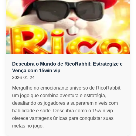
Descubra o Mundo de RicoRabbit: Estrategize e
Vença com 15win vip
2026-01-24
Mergulhe no emocionante universo de RicoRabbit,
um jogo que combina aventura e estratégia,
desafiando os jogadores a superarem níveis com
habilidade e sorte. Descubra como o 15win vip
oferece vantagens únicas para conquistar suas
metas no jogo.