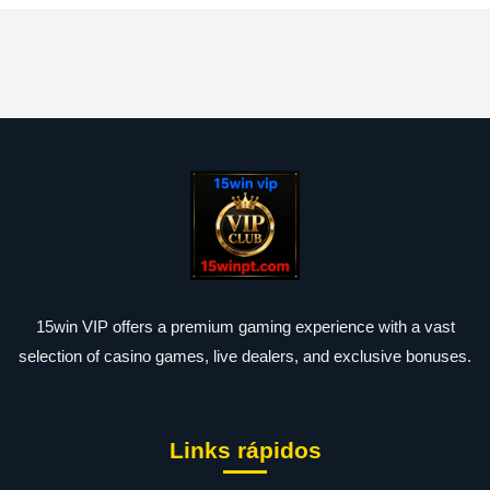
15win VIP offers a premium gaming experience with a vast
selection of casino games, live dealers, and exclusive bonuses.
Links rápidos