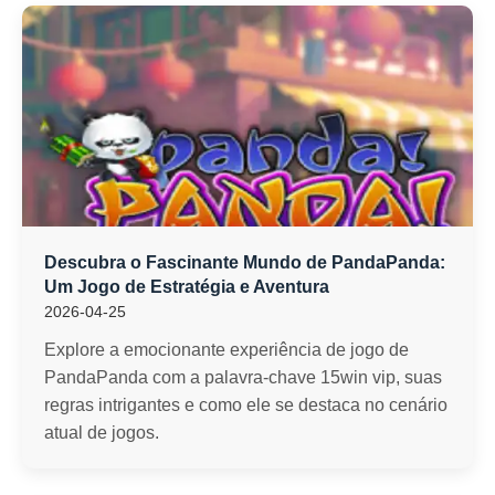
Descubra o Fascinante Mundo de PandaPanda:
Um Jogo de Estratégia e Aventura
2026-04-25
Explore a emocionante experiência de jogo de
PandaPanda com a palavra-chave 15win vip, suas
regras intrigantes e como ele se destaca no cenário
atual de jogos.