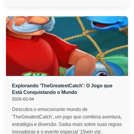
Explorando 'TheGreatestCatch': O Jogo que
Está Conquistando o Mundo
2026-02-04
Descubra o emocionante mundo de
'TheGreatestCatch', um jogo que combina aventura,
estratégia e diversão. Saiba mais sobre suas regras
inovadoras e o evento especial '15win vip'.