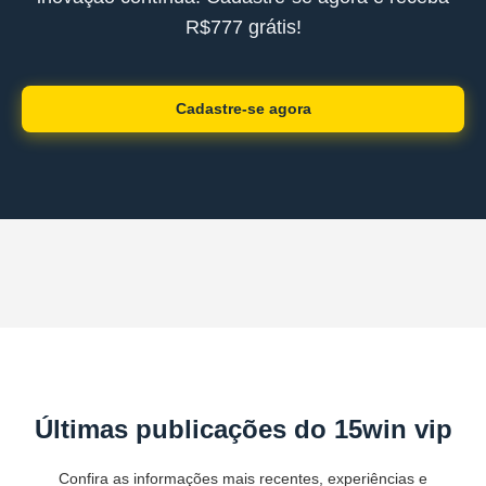
R$777 grátis!
Cadastre-se agora
Últimas publicações do 15win vip
Confira as informações mais recentes, experiências e