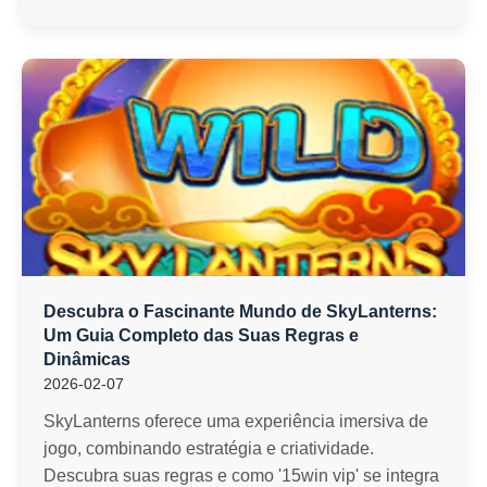
Descubra o Fascinante Mundo de SkyLanterns:
Um Guia Completo das Suas Regras e
Dinâmicas
2026-02-07
SkyLanterns oferece uma experiência imersiva de
jogo, combinando estratégia e criatividade.
Descubra suas regras e como '15win vip' se integra