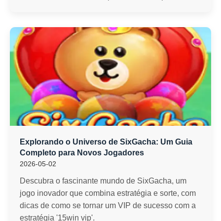
Explorando o Universo de SixGacha: Um Guia
Completo para Novos Jogadores
2026-05-02
Descubra o fascinante mundo de SixGacha, um
jogo inovador que combina estratégia e sorte, com
dicas de como se tornar um VIP de sucesso com a
estratégia '15win vip'.