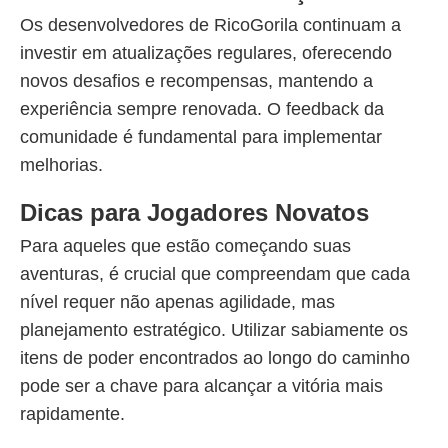
Os desenvolvedores de RicoGorila continuam a
investir em atualizações regulares, oferecendo
novos desafios e recompensas, mantendo a
experiência sempre renovada. O feedback da
comunidade é fundamental para implementar
melhorias.
Dicas para Jogadores Novatos
Para aqueles que estão começando suas
aventuras, é crucial que compreendam que cada
nível requer não apenas agilidade, mas
planejamento estratégico. Utilizar sabiamente os
itens de poder encontrados ao longo do caminho
pode ser a chave para alcançar a vitória mais
rapidamente.