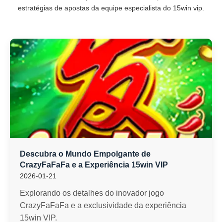
estratégias de apostas da equipe especialista do 15win vip.
Descubra o Mundo Empolgante de
CrazyFaFaFa e a Experiência 15win VIP
2026-01-21
Explorando os detalhes do inovador jogo
CrazyFaFaFa e a exclusividade da experiência
15win VIP.