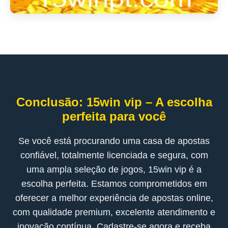
Conclusão: 15win vip – A escolha
perfeita para você
Se você está procurando uma casa de apostas
confiável, totalmente licenciada e segura, com
uma ampla seleção de jogos, 15win vip é a
escolha perfeita. Estamos comprometidos em
oferecer a melhor experiência de apostas online,
com qualidade premium, excelente atendimento e
inovação contínua. Cadastre-se agora e receba