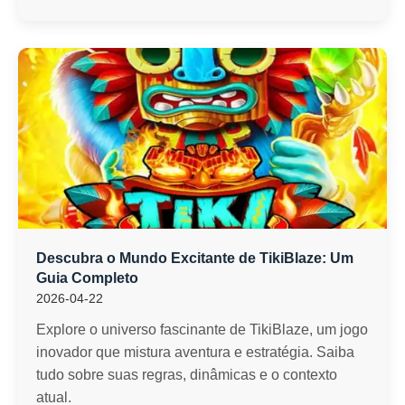
Descubra o Mundo Excitante de TikiBlaze: Um
Guia Completo
2026-04-22
Explore o universo fascinante de TikiBlaze, um jogo
inovador que mistura aventura e estratégia. Saiba
tudo sobre suas regras, dinâmicas e o contexto
atual.