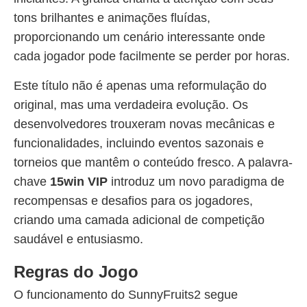
tons brilhantes e animações fluídas,
proporcionando um cenário interessante onde
cada jogador pode facilmente se perder por horas.
Este título não é apenas uma reformulação do
original, mas uma verdadeira evolução. Os
desenvolvedores trouxeram novas mecânicas e
funcionalidades, incluindo eventos sazonais e
torneios que mantêm o conteúdo fresco. A palavra-
chave
15win VIP
introduz um novo paradigma de
recompensas e desafios para os jogadores,
criando uma camada adicional de competição
saudável e entusiasmo.
Regras do Jogo
O funcionamento do SunnyFruits2 segue