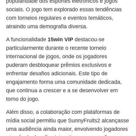
popularidade dos esportes eletrônicos e jogos
sociais. O jogo tem explorado essas tendências
com torneios regulares e eventos temáticos,
atraindo uma demografia diversa.
A funcionalidade
15win VIP
destacou-se
particularmente durante o recente torneio
internacional de jogos, onde os jogadores
puderam desbloquear prêmios exclusivos e
enfrentar desafios adicionais. Este tipo de
engajamento forma uma comunidade dedicada,
que continua a crescer e a se desenvolver em
torno do jogo.
Além disso, a colaboração com plataformas de
mídia social permitiu que SunnyFruits2 alcançasse
uma audiência ainda maior, envolvendo jogadores