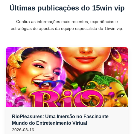
Últimas publicações do 15win vip
Confira as informações mais recentes, experiências e
estratégias de apostas da equipe especialista do 15win vip.
RioPleasures: Uma Imersão no Fascinante
Mundo do Entretenimento Virtual
2026-03-16