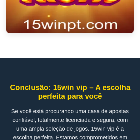
Conclusão: 15win vip – A escolha
perfeita para você
Se você está procurando uma casa de apostas
confiável, totalmente licenciada e segura, com
uma ampla seleção de jogos, 15win vip é a
escolha perfeita. Estamos comprometidos em