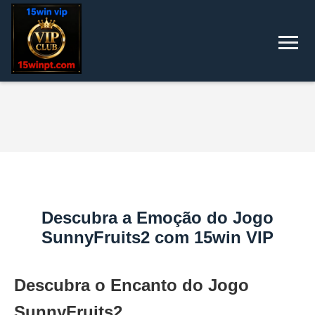
Descubra a Emoção do Jogo
SunnyFruits2 com 15win VIP
Descubra o Encanto do Jogo
SunnyFruits2