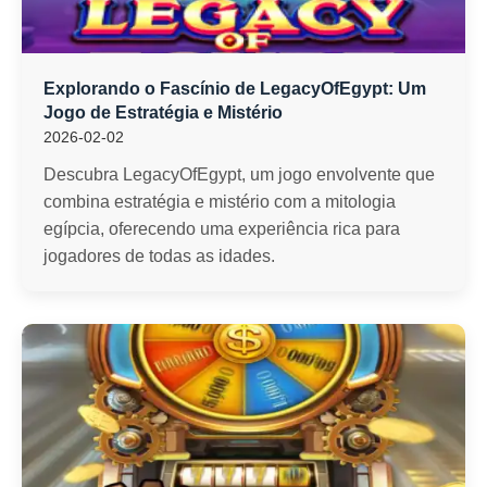
Explorando o Fascínio de LegacyOfEgypt: Um
Jogo de Estratégia e Mistério
2026-02-02
Descubra LegacyOfEgypt, um jogo envolvente que
combina estratégia e mistério com a mitologia
egípcia, oferecendo uma experiência rica para
jogadores de todas as idades.