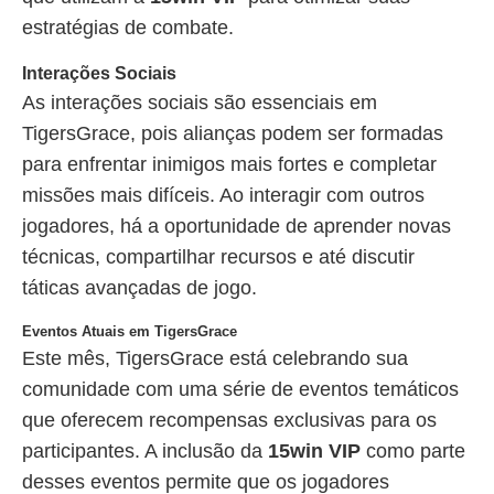
estratégias de combate.
Interações Sociais
As interações sociais são essenciais em
TigersGrace, pois alianças podem ser formadas
para enfrentar inimigos mais fortes e completar
missões mais difíceis. Ao interagir com outros
jogadores, há a oportunidade de aprender novas
técnicas, compartilhar recursos e até discutir
táticas avançadas de jogo.
Eventos Atuais em TigersGrace
Este mês, TigersGrace está celebrando sua
comunidade com uma série de eventos temáticos
que oferecem recompensas exclusivas para os
participantes. A inclusão da
15win VIP
como parte
desses eventos permite que os jogadores