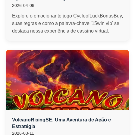
2026-04-08
Explore o emocionante jogo CycleofLuckBonusBuy,
suas regras e como a palavra-chave '15win vip' se
destaca nessa experiência de cassino virtual.
VolcanoRisingSE: Uma Aventura de Ação e
Estratégia
2026-03-11