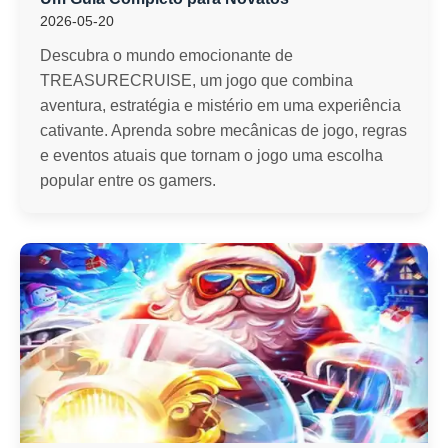
2026-05-20
Descubra o mundo emocionante de
TREASURECRUISE, um jogo que combina
aventura, estratégia e mistério em uma experiência
cativante. Aprenda sobre mecânicas de jogo, regras
e eventos atuais que tornam o jogo uma escolha
popular entre os gamers.