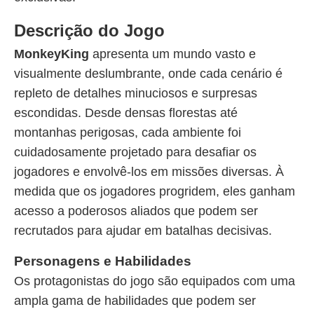
Descrição do Jogo
MonkeyKing
apresenta um mundo vasto e
visualmente deslumbrante, onde cada cenário é
repleto de detalhes minuciosos e surpresas
escondidas. Desde densas florestas até
montanhas perigosas, cada ambiente foi
cuidadosamente projetado para desafiar os
jogadores e envolvê-los em missões diversas. À
medida que os jogadores progridem, eles ganham
acesso a poderosos aliados que podem ser
recrutados para ajudar em batalhas decisivas.
Personagens e Habilidades
Os protagonistas do jogo são equipados com uma
ampla gama de habilidades que podem ser