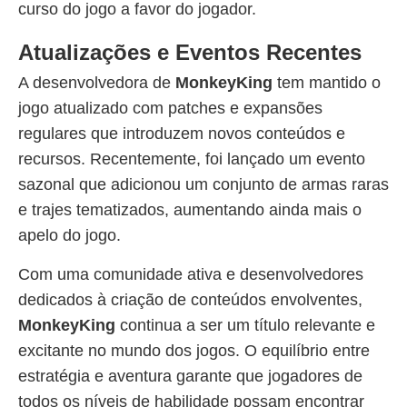
curso do jogo a favor do jogador.
Atualizações e Eventos Recentes
A desenvolvedora de
MonkeyKing
tem mantido o
jogo atualizado com patches e expansões
regulares que introduzem novos conteúdos e
recursos. Recentemente, foi lançado um evento
sazonal que adicionou um conjunto de armas raras
e trajes tematizados, aumentando ainda mais o
apelo do jogo.
Com uma comunidade ativa e desenvolvedores
dedicados à criação de conteúdos envolventes,
MonkeyKing
continua a ser um título relevante e
excitante no mundo dos jogos. O equilíbrio entre
estratégia e aventura garante que jogadores de
todos os níveis de habilidade possam encontrar