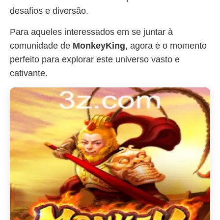
desafios e diversão.
Para aqueles interessados em se juntar à
comunidade de
MonkeyKing
, agora é o momento
perfeito para explorar este universo vasto e
cativante.