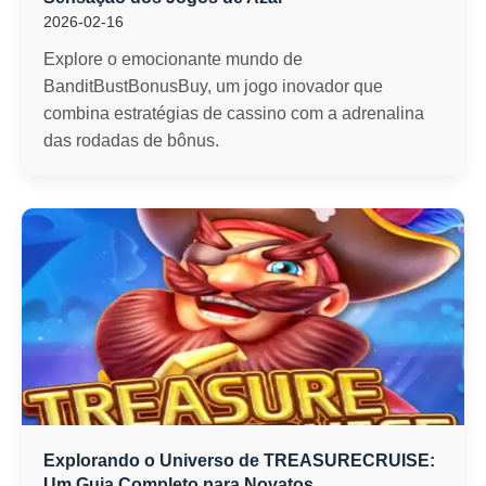
2026-02-16
Explore o emocionante mundo de
BanditBustBonusBuy, um jogo inovador que
combina estratégias de cassino com a adrenalina
das rodadas de bônus.
Explorando o Universo de TREASURECRUISE:
Um Guia Completo para Novatos