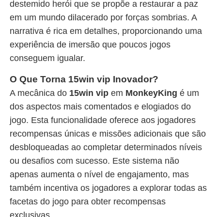
destemido herói que se propõe a restaurar a paz
em um mundo dilacerado por forças sombrias. A
narrativa é rica em detalhes, proporcionando uma
experiência de imersão que poucos jogos
conseguem igualar.
O Que Torna 15win vip Inovador?
A mecânica do
15win vip
em
MonkeyKing
é um
dos aspectos mais comentados e elogiados do
jogo. Esta funcionalidade oferece aos jogadores
recompensas únicas e missões adicionais que são
desbloqueadas ao completar determinados níveis
ou desafios com sucesso. Este sistema não
apenas aumenta o nível de engajamento, mas
também incentiva os jogadores a explorar todas as
facetas do jogo para obter recompensas
exclusivas.