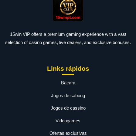
15win VIP offers a premium gaming experience with a vast
selection of casino games, live dealers, and exclusive bonuses.
Links rápidos
Bacará
Jogos de sabong
Jogos de cassino
Videogames
Ofertas exclusivas